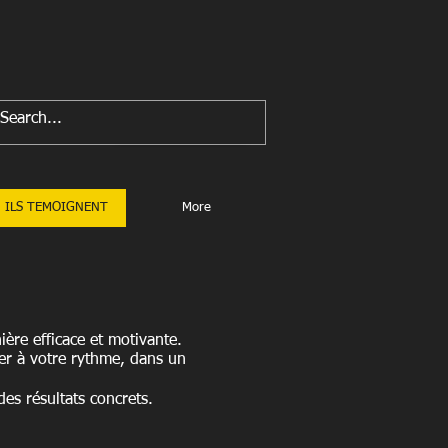
NOUS REJOINDRE
ILS TEMOIGNENT
More
ère efficace et motivante.
er à votre rythme, dans un
es résultats concrets.